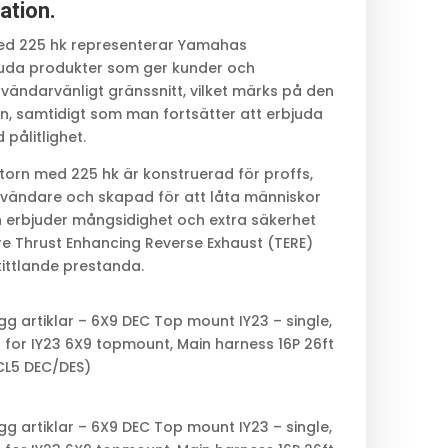
ation.
d 225 hk representerar Yamahas
uda produkter som ger kunder och
ändarvänligt gränssnitt, vilket märks på den
en, samtidigt som man fortsätter att erbjuda
pålitlighet.
orn med 225 hk är konstruerad för proffs,
nvändare och skapad för att låta människor
en erbjuder mångsidighet och extra säkerhet
re Thrust Enhancing Reverse Exhaust (TERE)
ittlande prestanda.
igg artiklar – 6X9 DEC Top mount IY23 – single,
ss for IY23 6X9 topmount, Main harness 16P 26ft
CL5 DEC/DES)
igg artiklar – 6X9 DEC Top mount IY23 – single,