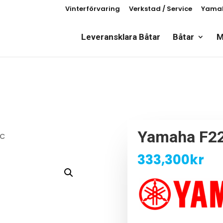
Vinterförvaring
Verkstad / Service
Yamah
Leveransklara Båtar
Båtar
M
Yamaha F2
BC
333,300
kr