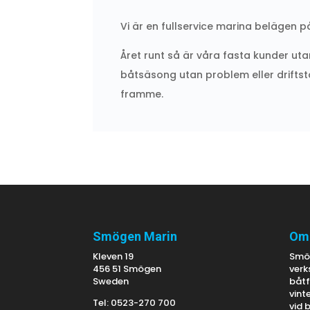
Vi är en fullservice marina belägen 
Året runt så är våra fasta kunder uta
båtsäsong utan problem eller driftst
framme.
Smögen Marin
Om
Kleven 19
Smög
456 51 Smögen
ver
Sweden
båtf
vint
Tel: 0523-270 700
vid 