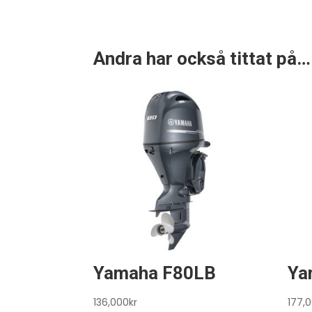
Andra har också tittat på…
Yamaha F80LB
Ya
136,000
kr
177,