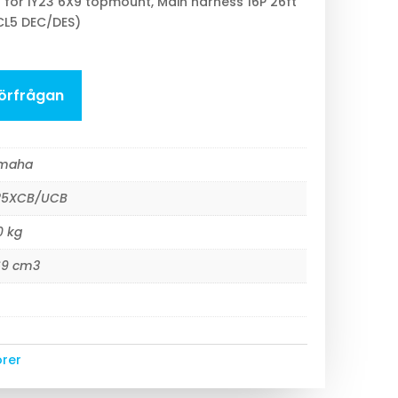
ss for IY23 6X9 topmount, Main harness 16P 26ft
CL5 DEC/DES)
eförfrågan
maha
25XCB/UCB
0 kg
69 cm3
rer