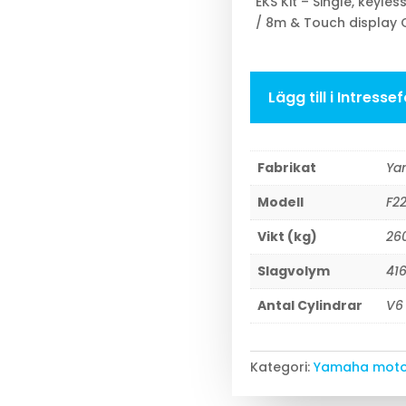
EKS Kit – Single, keyle
/ 8m & Touch display 
Lägg till i Intress
Fabrikat
Ya
Modell
F2
Vikt (kg)
26
Slagvolym
41
Antal Cylindrar
V6
Kategori:
Yamaha moto