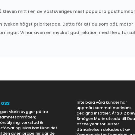
på kleven mitt i en av Västsveriges mest populära gästhamnar
n tvekan högst prioriterade. Detta för att du som båt, motor e
örningar. Vi har även en mycket god relation med flera förs
Inte bara våra kunder har
 oss
uppmärksammat marinans
en Marin bygger på tre
gedigna insatser. År 2012 ble
ksamhetsområden;
Smögen Marin utsedd till Dea
örsäljning, verkstad &
of the year för Buster.
erförvaring. Man kan likna det
Utmärkelsen delades ut av
bilden av en propeller där de
Yamaha Motor Scandinavia v