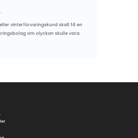
.
ller vinterförvaringskund skall få en
äkringsbolag om olyckan skulle vara
v
ler
id