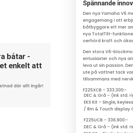
Spännande innov
Den nya Yamaha V6 me
engagemang i att erbj
båtbyggare ett mer anv
nya TotalTilt-funktion
oerhörd kraft och ökad 
Den stora V6-blockmot
a båtar -
entusiaster och nya a
et enkelt att
leva ut sin passion. D
ute på vattnet tack va
tillsammans med nervk
tnad där allt ingår!
F225XCB – 333.300:-
DEC & Grå – (ink std. r
EKS Kit – Single, keyle
/ 8m & Touch display 
F225UCB – 336.900:-
DEC & Grå – (ink std. r