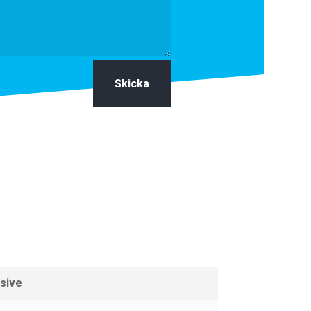
Skicka
usive