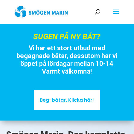
SUGEN PÅ NY BÅT?
Vi har ett stort utbud med
begagnade båtar, dessutom har vi
öppet på lördagar mellan 10-14
Varmt välkomna!
Beg-båtar, Klicka här!