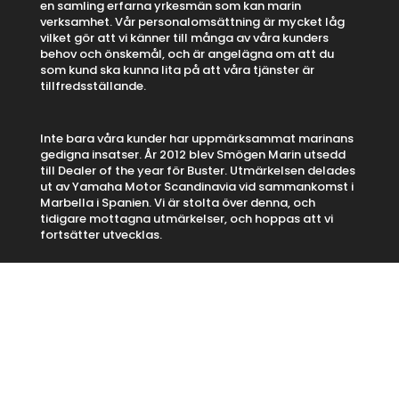
en samling erfarna yrkesmän som kan marin
verksamhet. Vår personalomsättning är mycket låg
vilket gör att vi känner till många av våra kunders
behov och önskemål, och är angelägna om att du
som kund ska kunna lita på att våra tjänster är
tillfredsställande.
Inte bara våra kunder har uppmärksammat marinans
gedigna insatser. År 2012 blev Smögen Marin utsedd
till Dealer of the year för Buster. Utmärkelsen delades
ut av Yamaha Motor Scandinavia vid sammankomst i
Marbella i Spanien. Vi är stolta över denna, och
tidigare mottagna utmärkelser, och hoppas att vi
fortsätter utvecklas.
Cookie Policy (EU)
Integritetspolicy (EU)