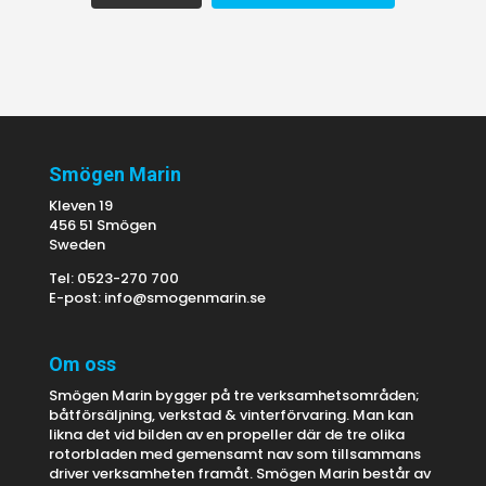
Smögen Marin
Kleven 19
456 51 Smögen
Sweden
Tel: 0523-270 700
E-post:
info@smogenmarin.se
Om oss
Smögen Marin bygger på tre verksamhetsområden;
båtförsäljning, verkstad & vinterförvaring. Man kan
likna det vid bilden av en propeller där de tre olika
rotorbladen med gemensamt nav som tillsammans
driver verksamheten framåt. Smögen Marin består av