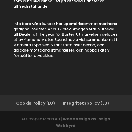
som kund ska kunna lita på att våra tjänster är
tillfredsställande.
Inte bara våra kunder har uppmärksammat marinans
gedigna insatser. År 2012 blev Smögen Marin utsedd
till Dealer of the year för Buster. Utmärkelsen delades
ut av Yamaha Motor Scandinavia vid sammankomst i
Marbella i Spanien. Vi är stolta över denna, och
tidigare mottagna utmärkelser, och hoppas att vi
fortsätter utvecklas.
Cookie Policy (EU)
Integritetspolicy (EU)
© Smögen Marin AB |
Webbdesign av Insign
Webbyrå