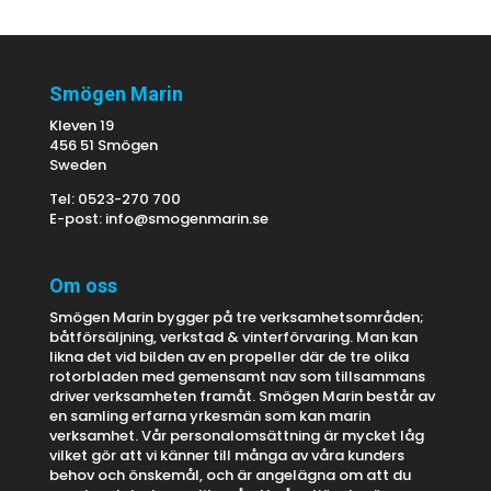
Smögen Marin
Kleven 19
456 51 Smögen
Sweden
Tel: 0523-270 700
E-post:
info@smogenmarin.se
Om oss
Smögen Marin bygger på tre verksamhetsområden;
båtförsäljning, verkstad & vinterförvaring. Man kan
likna det vid bilden av en propeller där de tre olika
rotorbladen med gemensamt nav som tillsammans
driver verksamheten framåt. Smögen Marin består av
en samling erfarna yrkesmän som kan marin
verksamhet. Vår personalomsättning är mycket låg
vilket gör att vi känner till många av våra kunders
behov och önskemål, och är angelägna om att du