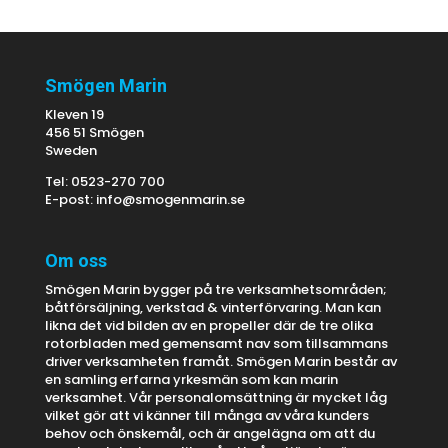
Smögen Marin
Kleven 19
456 51 Smögen
Sweden
Tel: 0523-270 700
E-post:
info@smogenmarin.se
Om oss
Smögen Marin bygger på tre verksamhetsområden;
båtförsäljning, verkstad & vinterförvaring. Man kan
likna det vid bilden av en propeller där de tre olika
rotorbladen med gemensamt nav som tillsammans
driver verksamheten framåt. Smögen Marin består av
en samling erfarna yrkesmän som kan marin
verksamhet. Vår personalomsättning är mycket låg
vilket gör att vi känner till många av våra kunders
behov och önskemål, och är angelägna om att du