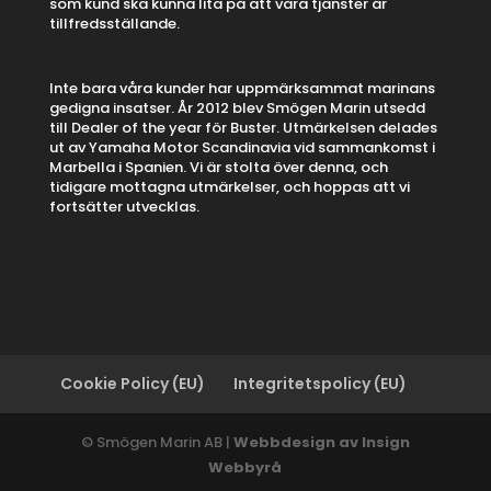
som kund ska kunna lita på att våra tjänster är
tillfredsställande.
Inte bara våra kunder har uppmärksammat marinans
gedigna insatser. År 2012 blev Smögen Marin utsedd
till Dealer of the year för Buster. Utmärkelsen delades
ut av Yamaha Motor Scandinavia vid sammankomst i
Marbella i Spanien. Vi är stolta över denna, och
tidigare mottagna utmärkelser, och hoppas att vi
fortsätter utvecklas.
Cookie Policy (EU)
Integritetspolicy (EU)
© Smögen Marin AB |
Webbdesign av Insign
Webbyrå