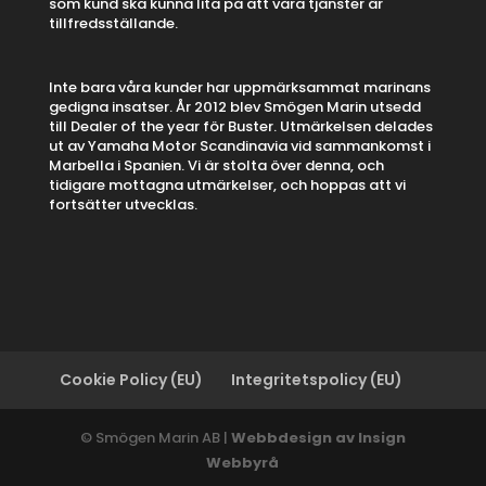
som kund ska kunna lita på att våra tjänster är
tillfredsställande.
Inte bara våra kunder har uppmärksammat marinans
gedigna insatser. År 2012 blev Smögen Marin utsedd
till Dealer of the year för Buster. Utmärkelsen delades
ut av Yamaha Motor Scandinavia vid sammankomst i
Marbella i Spanien. Vi är stolta över denna, och
tidigare mottagna utmärkelser, och hoppas att vi
fortsätter utvecklas.
Cookie Policy (EU)
Integritetspolicy (EU)
© Smögen Marin AB |
Webbdesign av Insign
Webbyrå