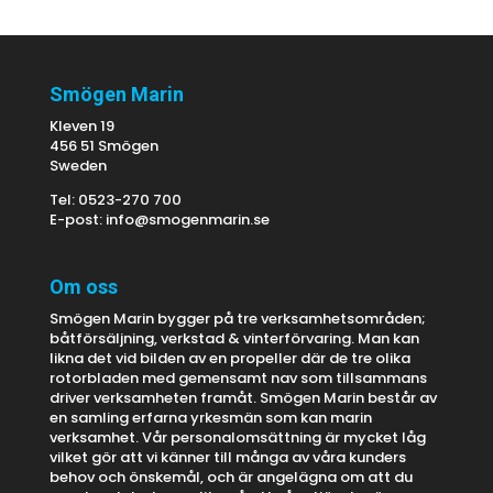
Smögen Marin
Kleven 19
456 51 Smögen
Sweden
Tel: 0523-270 700
E-post:
info@smogenmarin.se
Om oss
Smögen Marin bygger på tre verksamhetsområden;
båtförsäljning, verkstad & vinterförvaring. Man kan
likna det vid bilden av en propeller där de tre olika
rotorbladen med gemensamt nav som tillsammans
driver verksamheten framåt. Smögen Marin består av
en samling erfarna yrkesmän som kan marin
verksamhet. Vår personalomsättning är mycket låg
vilket gör att vi känner till många av våra kunders
behov och önskemål, och är angelägna om att du