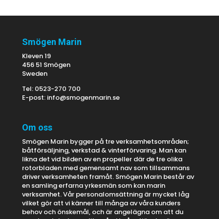
Smögen Marin
Kleven 19
456 51 Smögen
Sweden
Tel: 0523-270 700
E-post:
info@smogenmarin.se
Om oss
Smögen Marin bygger på tre verksamhetsområden;
båtförsäljning, verkstad & vinterförvaring. Man kan
likna det vid bilden av en propeller där de tre olika
rotorbladen med gemensamt nav som tillsammans
driver verksamheten framåt. Smögen Marin består av
en samling erfarna yrkesmän som kan marin
verksamhet. Vår personalomsättning är mycket låg
vilket gör att vi känner till många av våra kunders
behov och önskemål, och är angelägna om att du