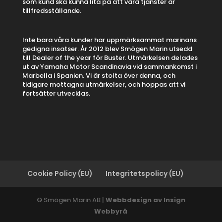
som kund ska kunna lita på att våra tjänster är
tillfredsställande.
Inte bara våra kunder har uppmärksammat marinans
gedigna insatser. År 2012 blev Smögen Marin utsedd
till Dealer of the year för Buster. Utmärkelsen delades
ut av Yamaha Motor Scandinavia vid sammankomst i
Marbella i Spanien. Vi är stolta över denna, och
tidigare mottagna utmärkelser, och hoppas att vi
fortsätter utvecklas.
Cookie Policy (EU)
Integritetspolicy (EU)
© Smögen Marin AB |
Webbdesign av Insign
Webbyrå