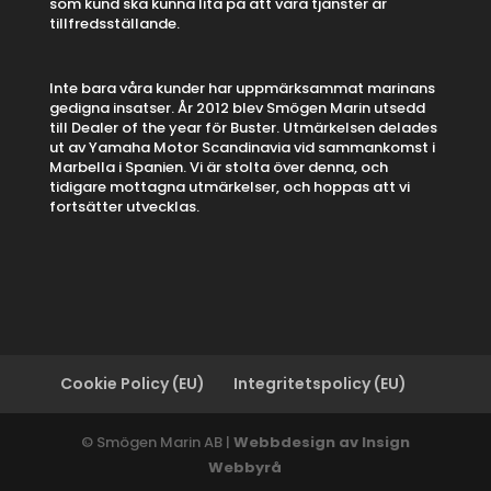
som kund ska kunna lita på att våra tjänster är
tillfredsställande.
Inte bara våra kunder har uppmärksammat marinans
gedigna insatser. År 2012 blev Smögen Marin utsedd
till Dealer of the year för Buster. Utmärkelsen delades
ut av Yamaha Motor Scandinavia vid sammankomst i
Marbella i Spanien. Vi är stolta över denna, och
tidigare mottagna utmärkelser, och hoppas att vi
fortsätter utvecklas.
Cookie Policy (EU)
Integritetspolicy (EU)
© Smögen Marin AB |
Webbdesign av Insign
Webbyrå