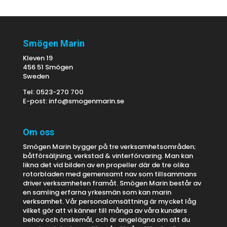
Smögen Marin
Kleven 19
456 51 Smögen
Sweden
Tel: 0523-270 700
E-post:
info@smogenmarin.se
Om oss
Smögen Marin bygger på tre verksamhetsområden;
båtförsäljning, verkstad & vinterförvaring. Man kan
likna det vid bilden av en propeller där de tre olika
rotorbladen med gemensamt nav som tillsammans
driver verksamheten framåt. Smögen Marin består av
en samling erfarna yrkesmän som kan marin
verksamhet. Vår personalomsättning är mycket låg
vilket gör att vi känner till många av våra kunders
behov och önskemål, och är angelägna om att du