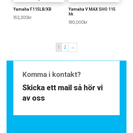
Yamaha F115LB/XB
Yamaha V MAX SHO 115
hk
162,300
kr
180,000
kr
1
2
→
Komma i kontakt?
Skicka ett mail så hör vi
av oss