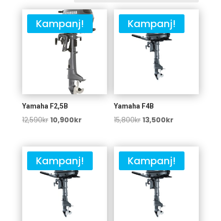
Kampanj!
Kampanj!
Yamaha F2,5B
Yamaha F4B
Det
Det
Det
Det
12,590
kr
10,900
kr
15,800
kr
13,500
kr
ursprungliga
nuvarande
ursprungliga
nuvarande
priset
priset
priset
priset
var:
är:
var:
är:
Kampanj!
Kampanj!
12,590kr.
10,900kr.
15,800kr.
13,500kr.