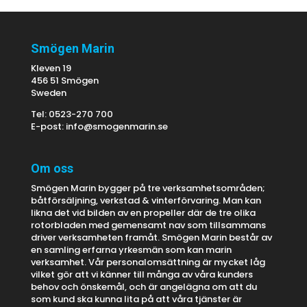
Smögen Marin
Kleven 19
456 51 Smögen
Sweden
Tel: 0523-270 700
E-post:
info@smogenmarin.se
Om oss
Smögen Marin bygger på tre verksamhetsområden;
båtförsäljning, verkstad & vinterförvaring. Man kan
likna det vid bilden av en propeller där de tre olika
rotorbladen med gemensamt nav som tillsammans
driver verksamheten framåt. Smögen Marin består av
en samling erfarna yrkesmän som kan marin
verksamhet. Vår personalomsättning är mycket låg
vilket gör att vi känner till många av våra kunders
behov och önskemål, och är angelägna om att du
som kund ska kunna lita på att våra tjänster är