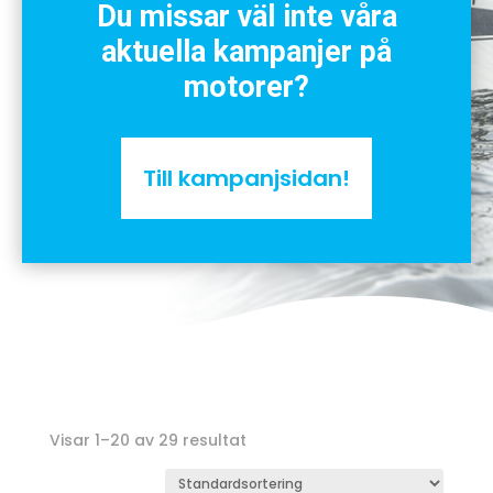
Du missar väl inte våra
aktuella kampanjer på
motorer?
Till kampanjsidan!
Visar 1–20 av 29 resultat