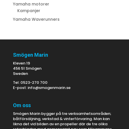
Yamaha motorer
Kampanjer
Yamaha Waverunners
Smögen Marin
Kleven 19
456 51 Smögen
Sweden
Tel: 0523-270 700
E-post:
info@smogenmarin.se
Om oss
Smögen Marin bygger på tre verksamhetsområden;
båtförsäljning, verkstad & vinterförvaring. Man kan
likna det vid bilden av en propeller där de tre olika