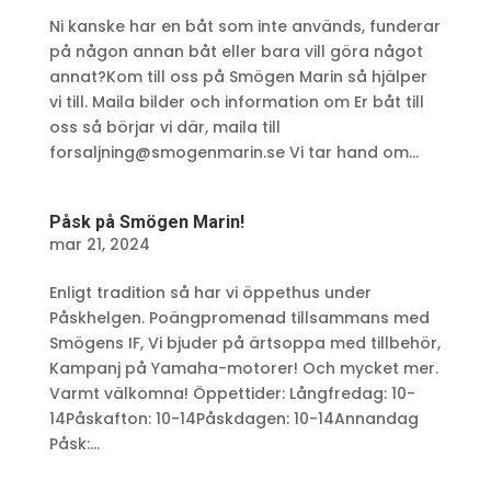
Ni kanske har en båt som inte används, funderar
på någon annan båt eller bara vill göra något
annat?Kom till oss på Smögen Marin så hjälper
vi till. Maila bilder och information om Er båt till
oss så börjar vi där, maila till
forsaljning@smogenmarin.se Vi tar hand om...
Påsk på Smögen Marin!
mar 21, 2024
Enligt tradition så har vi öppethus under
Påskhelgen. Poängpromenad tillsammans med
Smögens IF, Vi bjuder på ärtsoppa med tillbehör,
Kampanj på Yamaha-motorer! Och mycket mer.
Varmt välkomna! Öppettider: Långfredag: 10-
14Påskafton: 10-14Påskdagen: 10-14Annandag
Påsk:...