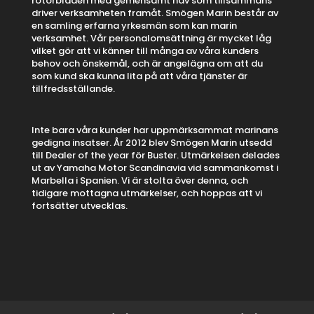
rotorbladen med gemensamt nav som tillsammans
driver verksamheten framåt. Smögen Marin består av
en samling erfarna yrkesmän som kan marin
verksamhet. Vår personalomsättning är mycket låg
vilket gör att vi känner till många av våra kunders
behov och önskemål, och är angelägna om att du
som kund ska kunna lita på att våra tjänster är
tillfredsställande.
Inte bara våra kunder har uppmärksammat marinans
gedigna insatser. År 2012 blev Smögen Marin utsedd
till Dealer of the year för Buster. Utmärkelsen delades
ut av Yamaha Motor Scandinavia vid sammankomst i
Marbella i Spanien. Vi är stolta över denna, och
tidigare mottagna utmärkelser, och hoppas att vi
fortsätter utvecklas.